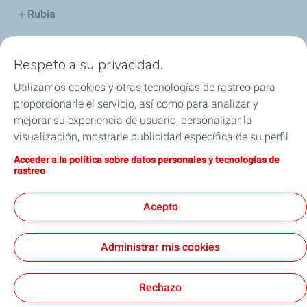
Rubia
Industria
Respeto a su privacidad.
Lubricantes y especialidades
Utilizamos cookies y otras tecnologías de rastreo para
proporcionarle el servicio, así como para analizar y
Distribuidores
mejorar su experiencia de usuario, personalizar la
visualización, mostrarle publicidad específica de su perfil
TWC
en este sitio y en nuestros sitios asociados, y permitirle
Acceder a la política sobre datos personales y tecnologías de
compartir nuestro contenido en las redes sociales. Puede
rastreo
Competición
modificar la configuración de las cookies en cualquier
momento haciendo clic en el botón «Gérer mes cookies»
Acepto
Blog
(Gestionar cookies). Al hacer clic en el botón «J’accepte»
(Aceptar), nos autoriza a depositar la totalidad de las
Administrar mis cookies
cookies. Si hace clic en «Je refuse» (Rechazar),
depositaremos únicamente las cookies técnicas
Legal
Cookies
estrictamente necesarias para el correcto funcionamiento
Rechazo
del sitio web. Si desea más información (por ejemplo, si