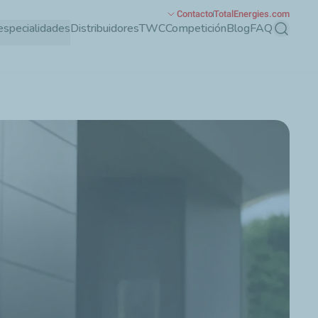
Contacto
TotalEnergies.com
especialidades
Distribuidores
TWC
Competición
Blog
FAQ
Buscar