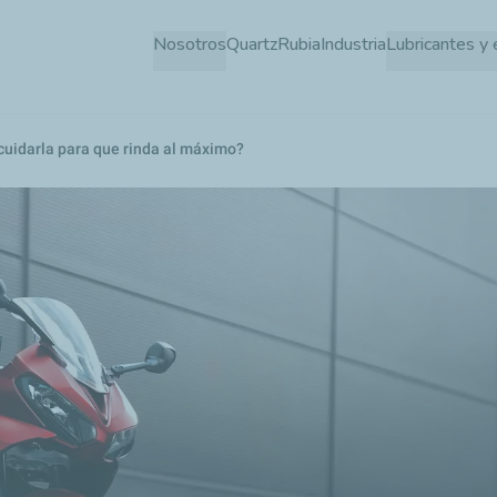
Pasar
Nosotros
Quartz
Rubia
Industria
Lubricantes y 
al
contenido
principal
cuidarla para que rinda al máximo?