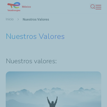
Pasar
México
Buscar
al
contenido
Ruta
Inicio
Nuestros Valores
principal
de
navegación
Nuestros Valores
Nuestros valores: