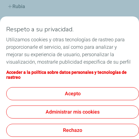
Rubia
Industria
Respeto a su privacidad.
Lubricantes y especialidades
Utilizamos cookies y otras tecnologías de rastreo para
proporcionarle el servicio, así como para analizar y
Distribuidores
mejorar su experiencia de usuario, personalizar la
visualización, mostrarle publicidad específica de su perfil
TWC
en este sitio y en nuestros sitios asociados, y permitirle
Acceder a la política sobre datos personales y tecnologías de
compartir nuestro contenido en las redes sociales. Puede
rastreo
Competición
modificar la configuración de las cookies en cualquier
momento haciendo clic en el botón «Gérer mes cookies»
Acepto
Blog
(Gestionar cookies). Al hacer clic en el botón «J’accepte»
(Aceptar), nos autoriza a depositar la totalidad de las
Administrar mis cookies
cookies. Si hace clic en «Je refuse» (Rechazar),
depositaremos únicamente las cookies técnicas
Legal
Cookies
estrictamente necesarias para el correcto funcionamiento
Rechazo
del sitio web. Si desea más información (por ejemplo, si