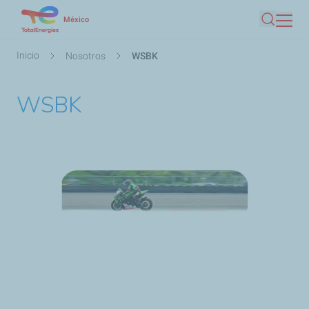
Pasar
México
Buscar
al
contenido
Ruta
Inicio
Nosotros
WSBK
principal
de
navegación
WSBK