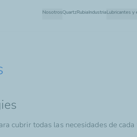
Pasar
Nosotros
Quartz
Rubia
Industria
Lubricantes y 
al
contenido
principal
s
ies
ara cubrir todas las necesidades de cada