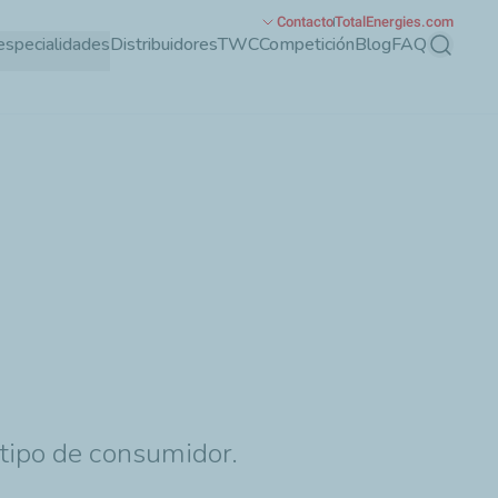
Contacto
TotalEnergies.com
especialidades
Distribuidores
TWC
Competición
Blog
FAQ
Buscar
 tipo de consumidor.