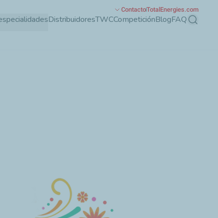
Contacto
TotalEnergies.com
especialidades
Distribuidores
TWC
Competición
Blog
FAQ
Buscar