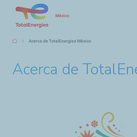
México
Ruta
Acerca de TotalEnergies México
de
navegación
Acerca de TotalEn