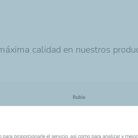
máxima calidad en nuestros produ
Rubia
res
TWC
 para proporcionarle el servicio, así como para analizar y mejor