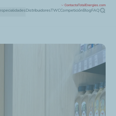
Contacto
TotalEnergies.com
especialidades
Distribuidores
TWC
Competición
Blog
FAQ
Buscar