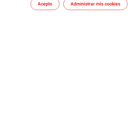
Acepto
Administrar mis cookies
Nosotros
Quartz
Lubricantes y especialidades
Distribuido
Blog