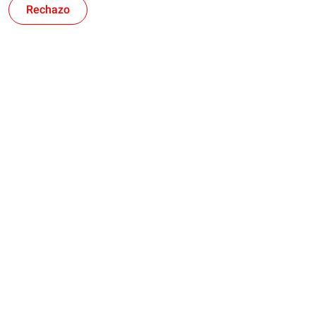
Rechazo
Rubia
res
TWC