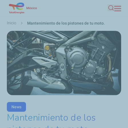
Pasar
México
Buscar
al
contenido
Ruta
Inicio
Mantenimiento de los pistones de tu moto.
principal
de
navegación
News
Mantenimiento de los