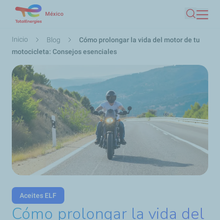
Pasar
México
Buscar
al
contenido
Ruta
Inicio
Blog
Cómo prolongar la vida del motor de tu
principal
de
motocicleta: Consejos esenciales
navegación
Aceites ELF
Cómo prolongar la vida del