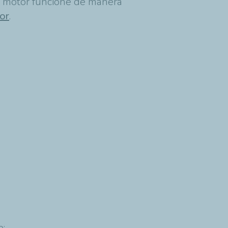
el motor funcione de manera
or
.
e: