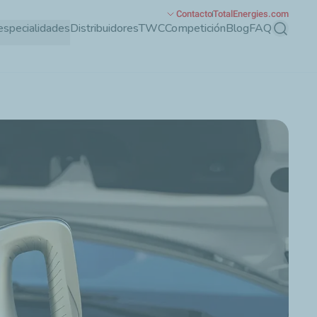
Contacto
TotalEnergies.com
especialidades
Distribuidores
TWC
Competición
Blog
FAQ
Buscar