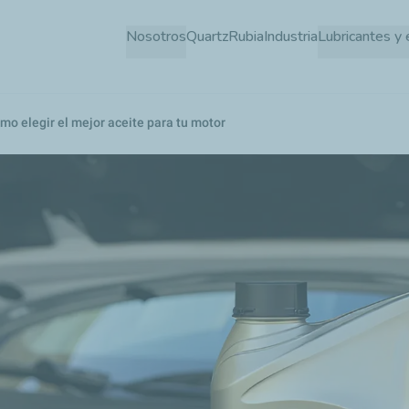
Pasar
Nosotros
Quartz
Rubia
Industria
Lubricantes y 
al
contenido
principal
ómo elegir el mejor aceite para tu motor