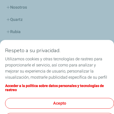
Nosotros
Quartz
Rubia
Industria
Respeto a su privacidad.
Lubricantes y especialidades
Utilizamos cookies y otras tecnologías de rastreo para
proporcionarle el servicio, así como para analizar y
Distribuidores
mejorar su experiencia de usuario, personalizar la
visualización, mostrarle publicidad específica de su perfil
TWC
en este sitio y en nuestros sitios asociados, y permitirle
Acceder a la política sobre datos personales y tecnologías de
compartir nuestro contenido en las redes sociales. Puede
rastreo
Competición
modificar la configuración de las cookies en cualquier
momento haciendo clic en el botón «Gérer mes cookies»
Acepto
Blog
(Gestionar cookies). Al hacer clic en el botón «J’accepte»
(Aceptar), nos autoriza a depositar la totalidad de las