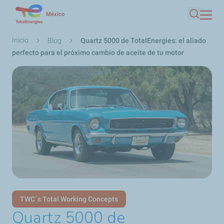
Pasar
México
Buscar
al
contenido
Ruta
Inicio
Blog
Quartz 5000 de TotalEnergies: el aliado
principal
de
perfecto para el próximo cambio de aceite de tu motor
navegación
TWC´s Total Working Concepts
Quartz 5000 de