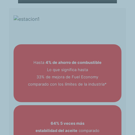
Hasta
4% de ahorro de combustible
Lo que significa hasta
33% de mejora de Fuel Economy
comparado con los límites de la industria*
64% 5 veces más
estabilidad del aceite
comparado