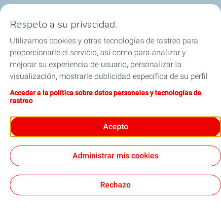
Lubricantes y especialidades
Respeto a su privacidad.
Distribuidores
Utilizamos cookies y otras tecnologías de rastreo para
proporcionarle el servicio, así como para analizar y
TWC
mejorar su experiencia de usuario, personalizar la
visualización, mostrarle publicidad específica de su perfil
Competición
en este sitio y en nuestros sitios asociados, y permitirle
Acceder a la política sobre datos personales y tecnologías de
compartir nuestro contenido en las redes sociales. Puede
rastreo
Blog
modificar la configuración de las cookies en cualquier
momento haciendo clic en el botón «Gérer mes cookies»
Acepto
(Gestionar cookies). Al hacer clic en el botón «J’accepte»
(Aceptar), nos autoriza a depositar la totalidad de las
Administrar mis cookies
cookies. Si hace clic en «Je refuse» (Rechazar),
Legal
Cookies
depositaremos únicamente las cookies técnicas
estrictamente necesarias para el correcto funcionamiento
Rechazo
TotalEnergies 2026
del sitio web. Si desea más información (por ejemplo, si
desea obtener una lista de nuestros sitios asociados),
puede consultar la página relativa a la política sobre