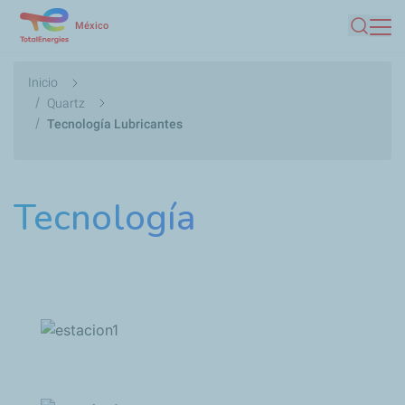
Pasar
México
Buscar
al
contenido
Ruta
Inicio
principal
de
Quartz
Tecnología Lubricantes
navegación
Tecnología