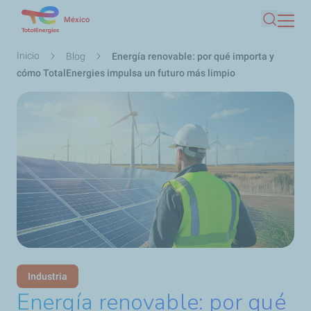
Pasar
México
Buscar
al
contenido
Ruta
Inicio
Blog
Energía renovable: por qué importa y
principal
de
cómo TotalEnergies impulsa un futuro más limpio
navegación
Industria
Energía renovable: por qué