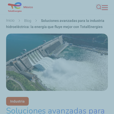
Pasar
México
Buscar
al
contenido
Ruta
Inicio
Blog
Soluciones avanzadas para la industria
principal
de
hidroeléctrica: la energía que fluye mejor con TotalEnergies
navegación
Industria
Soluciones avanzadas para