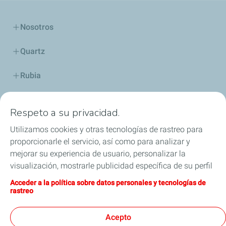
Nosotros
Quartz
Rubia
Industria
Respeto a su privacidad.
Lubricantes y especialidades
Utilizamos cookies y otras tecnologías de rastreo para
proporcionarle el servicio, así como para analizar y
Distribuidores
mejorar su experiencia de usuario, personalizar la
visualización, mostrarle publicidad específica de su perfil
TWC
en este sitio y en nuestros sitios asociados, y permitirle
Acceder a la política sobre datos personales y tecnologías de
compartir nuestro contenido en las redes sociales. Puede
rastreo
Competición
modificar la configuración de las cookies en cualquier
momento haciendo clic en el botón «Gérer mes cookies»
Acepto
Blog