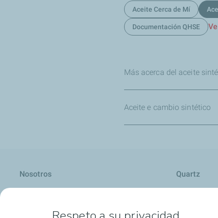
Aceite Cerca de Mí
Ace
Ve
Documentación QHSE
Más acerca del aceite sinté
Aceite e cambio sintético
Nosotros
Quartz
Respeto a su privacidad.