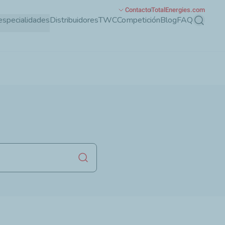
Contacto
TotalEnergies.com
especialidades
Distribuidores
TWC
Competición
Blog
FAQ
Buscar
Lanzar la búsqueda