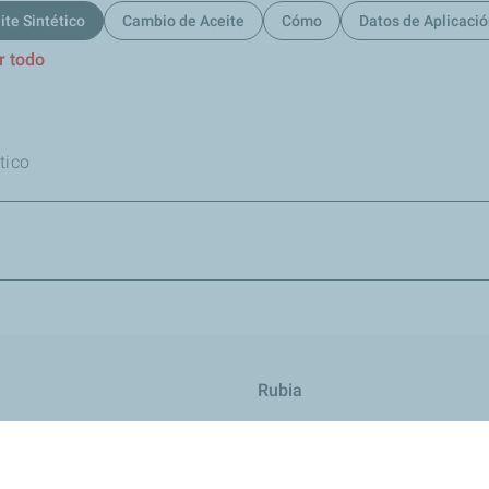
ite Sintético
Cambio de Aceite
Cómo
Datos de Aplicaci
r todo
tico
Rubia