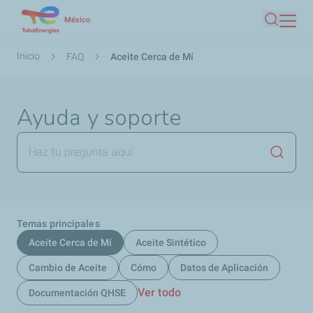
Pasar
México
Buscar
al
contenido
Ruta
Inicio
FAQ
Aceite Cerca de Mí
principal
de
navegación
Ayuda y soporte
Lanzar
Temas principales
Aceite Cerca de Mí
Aceite Sintético
Cambio de Aceite
Cómo
Datos de Aplicación
Ver todo
Documentación QHSE