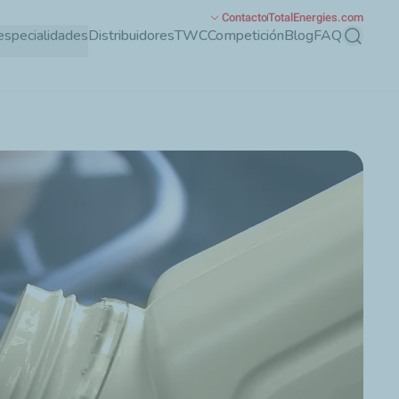
Contacto
TotalEnergies.com
especialidades
Distribuidores
TWC
Competición
Blog
FAQ
Buscar