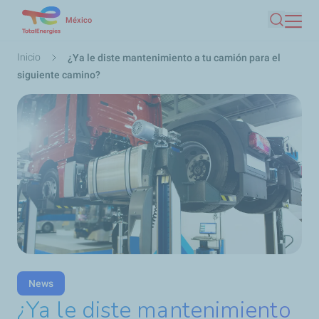
Pasar
México
Buscar
al
contenido
Ruta
Inicio
¿Ya le diste mantenimiento a tu camión para el
principal
de
siguiente camino?
navegación
News
¿Ya le diste mantenimiento