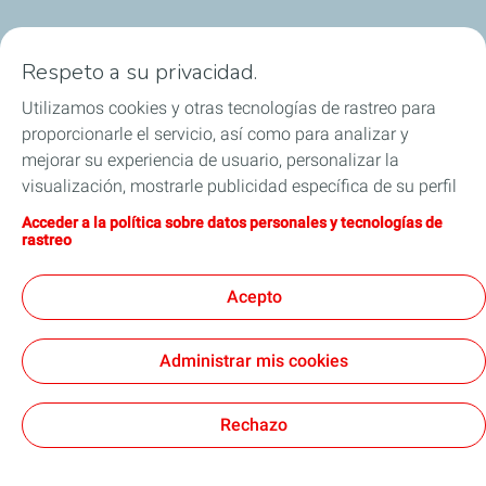
Industria
Respeto a su privacidad.
Lubricantes y especialidades
Utilizamos cookies y otras tecnologías de rastreo para
proporcionarle el servicio, así como para analizar y
Distribuidores
mejorar su experiencia de usuario, personalizar la
visualización, mostrarle publicidad específica de su perfil
TWC
en este sitio y en nuestros sitios asociados, y permitirle
Acceder a la política sobre datos personales y tecnologías de
compartir nuestro contenido en las redes sociales. Puede
rastreo
Competición
modificar la configuración de las cookies en cualquier
momento haciendo clic en el botón «Gérer mes cookies»
Acepto
Blog
(Gestionar cookies). Al hacer clic en el botón «J’accepte»
(Aceptar), nos autoriza a depositar la totalidad de las
Administrar mis cookies
cookies. Si hace clic en «Je refuse» (Rechazar),
depositaremos únicamente las cookies técnicas
Legal
Cookies
estrictamente necesarias para el correcto funcionamiento
Rechazo
del sitio web. Si desea más información (por ejemplo, si
TotalEnergies 2026
desea obtener una lista de nuestros sitios asociados),