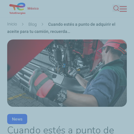
Pasar
México
Buscar
al
contenido
Ruta
Inicio
Blog
Cuando estés a punto de adquirir el
principal
de
aceite para tu camión, recuerda…
navegación
News
Cuando estés a punto de