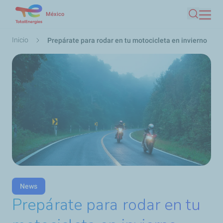
Pasar
México
Buscar
al
contenido
Ruta
Inicio
Prepárate para rodar en tu motocicleta en invierno
principal
de
navegación
News
Prepárate para rodar en tu