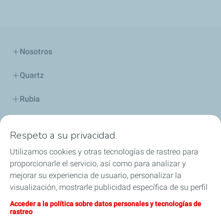
Nosotros
Quartz
Rubia
Industria
Respeto a su privacidad.
Lubricantes y especialidades
Utilizamos cookies y otras tecnologías de rastreo para
proporcionarle el servicio, así como para analizar y
Distribuidores
mejorar su experiencia de usuario, personalizar la
visualización, mostrarle publicidad específica de su perfil
TWC
en este sitio y en nuestros sitios asociados, y permitirle
Acceder a la política sobre datos personales y tecnologías de
compartir nuestro contenido en las redes sociales. Puede
rastreo
Competición