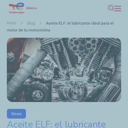
Pasar
México
Buscar
al
contenido
Ruta
Inicio
Blog
Aceite ELF: el lubricante ideal para el
principal
de
motor de tu motocicleta
navegación
News
Aceite ELF: el lubricante