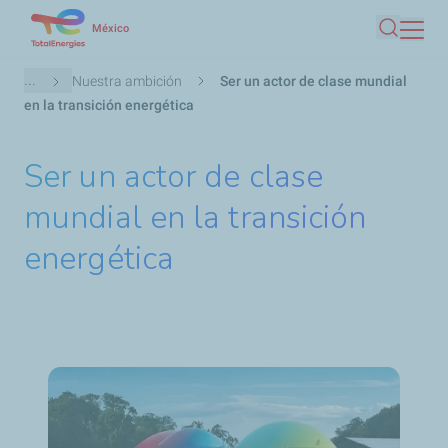
Pasar
México
Buscar
al
contenido
Ruta
...
Nuestra ambición
Ser un actor de clase mundial
principal
de
en la transición energética
navegación
Ser un actor de clase
mundial en la transición
energética