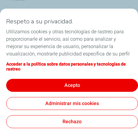
Industria
Respeto a su privacidad.
Lubricantes y especialidades
Utilizamos cookies y otras tecnologías de rastreo para
proporcionarle el servicio, así como para analizar y
Distribuidores
mejorar su experiencia de usuario, personalizar la
visualización, mostrarle publicidad específica de su perfil
TWC
en este sitio y en nuestros sitios asociados, y permitirle
Acceder a la política sobre datos personales y tecnologías de
compartir nuestro contenido en las redes sociales. Puede
rastreo
Competición
modificar la configuración de las cookies en cualquier
momento haciendo clic en el botón «Gérer mes cookies»
Acepto
Blog
(Gestionar cookies). Al hacer clic en el botón «J’accepte»
(Aceptar), nos autoriza a depositar la totalidad de las
Administrar mis cookies
cookies. Si hace clic en «Je refuse» (Rechazar),
depositaremos únicamente las cookies técnicas
Legal
Cookies
estrictamente necesarias para el correcto funcionamiento
Rechazo
del sitio web. Si desea más información (por ejemplo, si
TotalEnergies 2026
desea obtener una lista de nuestros sitios asociados),