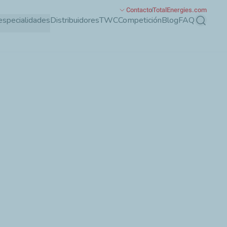
Contacto
TotalEnergies.com
especialidades
Distribuidores
TWC
Competición
Blog
FAQ
Buscar