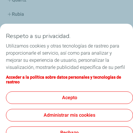
Rubia
Industria
Respeto a su privacidad.
Lubricantes y especialidades
Utilizamos cookies y otras tecnologías de rastreo para
proporcionarle el servicio, así como para analizar y
Distribuidores
mejorar su experiencia de usuario, personalizar la
visualización, mostrarle publicidad específica de su perfil
TWC
en este sitio y en nuestros sitios asociados, y permitirle
Acceder a la política sobre datos personales y tecnologías de
compartir nuestro contenido en las redes sociales. Puede
rastreo
Competición
modificar la configuración de las cookies en cualquier
momento haciendo clic en el botón «Gérer mes cookies»
Acepto
Blog
(Gestionar cookies). Al hacer clic en el botón «J’accepte»
(Aceptar), nos autoriza a depositar la totalidad de las
Administrar mis cookies
cookies. Si hace clic en «Je refuse» (Rechazar),
depositaremos únicamente las cookies técnicas
Legal
Cookies
estrictamente necesarias para el correcto funcionamiento
Rechazo