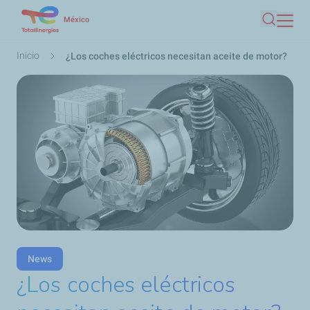
Pasar
México
Buscar
al
contenido
Ruta
Inicio
¿Los coches eléctricos necesitan aceite de motor?
principal
de
navegación
News
¿Los coches eléctricos