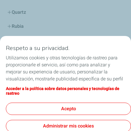
Quartz
Rubia
Industria
Respeto a su privacidad.
Lubricantes y especialidades
Utilizamos cookies y otras tecnologías de rastreo para
proporcionarle el servicio, así como para analizar y
Distribuidores
mejorar su experiencia de usuario, personalizar la
visualización, mostrarle publicidad específica de su perfil
TWC
en este sitio y en nuestros sitios asociados, y permitirle
Acceder a la política sobre datos personales y tecnologías de
compartir nuestro contenido en las redes sociales. Puede
rastreo
Competición
modificar la configuración de las cookies en cualquier
momento haciendo clic en el botón «Gérer mes cookies»
Acepto
Blog
(Gestionar cookies). Al hacer clic en el botón «J’accepte»
(Aceptar), nos autoriza a depositar la totalidad de las
Administrar mis cookies
cookies. Si hace clic en «Je refuse» (Rechazar),