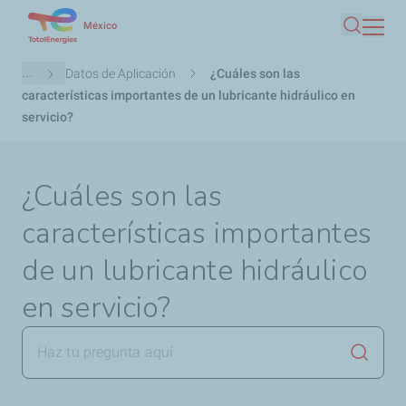
Pasar
México
Buscar
al
contenido
Ruta
...
Datos de Aplicación
¿Cuáles son las
principal
de
características importantes de un lubricante hidráulico en
navegación
servicio?
¿Cuáles son las
características importantes
de un lubricante hidráulico
en servicio?
Lanzar