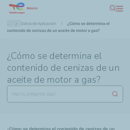
Pasar
México
Buscar
al
contenido
Ruta
...
Datos de Aplicación
¿Cómo se determina el
principal
de
contenido de cenizas de un aceite de motor a gas?
navegación
¿Cómo se determina el
contenido de cenizas de un
aceite de motor a gas?
Lanzar
¿Cómo se determina el contenido de cenizas de un