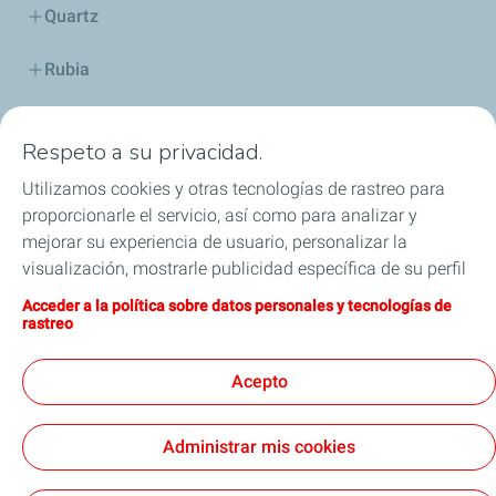
Quartz
Rubia
Industria
Respeto a su privacidad.
Lubricantes y especialidades
Utilizamos cookies y otras tecnologías de rastreo para
proporcionarle el servicio, así como para analizar y
Distribuidores
mejorar su experiencia de usuario, personalizar la
visualización, mostrarle publicidad específica de su perfil
TWC
en este sitio y en nuestros sitios asociados, y permitirle
Acceder a la política sobre datos personales y tecnologías de
compartir nuestro contenido en las redes sociales. Puede
rastreo
Competición
modificar la configuración de las cookies en cualquier
momento haciendo clic en el botón «Gérer mes cookies»
Acepto
Blog
(Gestionar cookies). Al hacer clic en el botón «J’accepte»
(Aceptar), nos autoriza a depositar la totalidad de las
Administrar mis cookies
cookies. Si hace clic en «Je refuse» (Rechazar),
depositaremos únicamente las cookies técnicas