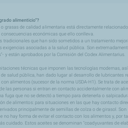
grado alimenticio”?
 o grasas de calidad alimentaria está directamente relacionado
s consecuencias económicas que ello conlleva.
es tradicionales que han sido sometidos a un tratamiento mejo
s exigencias asociadas a la salud pública. Son extremadamente
"- y están aprobados por la Comisión del Codex Alimentarius.
imitaciones técnicas que imponen las tecnologías modernas, as
de salud pública, han dado lugar al desarrollo de lubricantes 
l con alimentos (sucesor de la norma USDA-H1). Se trata de ace
 de las personas si entran en contacto accidentalmente con alim
una fuga que no se detectó a tiempo para detenerla o salpicadu
n de alimentos: para situaciones en las que hay contacto dire
derivados principalmente de semillas de colza o de girasol. So
ue no hay forma de evitar el contacto con los alimentos y, por 
ás cuidado. Estos aceites se denominan "coadyuvantes de elab