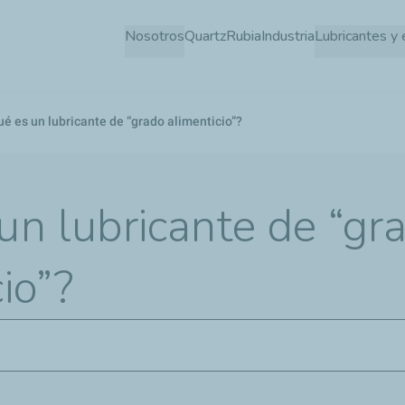
Pasar
Nosotros
Quartz
Rubia
Industria
Lubricantes y 
al
contenido
principal
é es un lubricante de “grado alimenticio”?
un lubricante de “gr
io”?