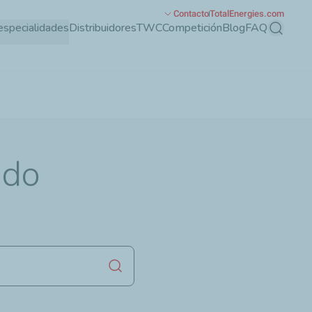
Contacto
TotalEnergies.com
especialidades
Distribuidores
TWC
Competición
Blog
FAQ
Buscar
ado
Lanzar la búsqueda