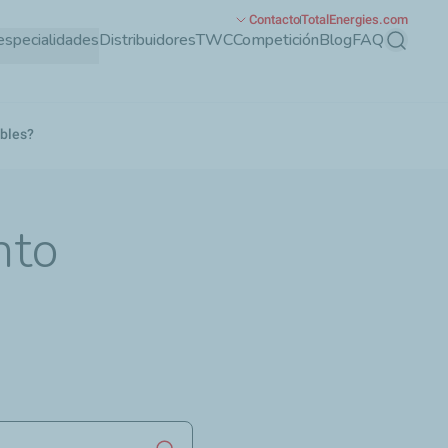
Contacto
TotalEnergies.com
especialidades
Distribuidores
TWC
Competición
Blog
FAQ
Buscar
ables?
nto