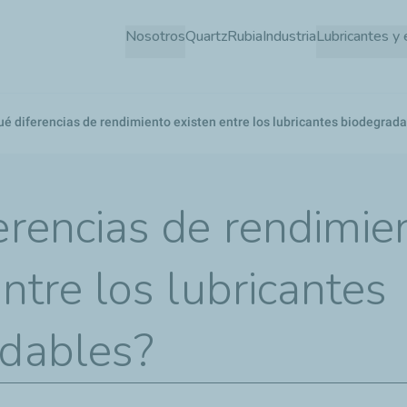
Pasar
Nosotros
Quartz
Rubia
Industria
Lubricantes y 
al
contenido
principal
é diferencias de rendimiento existen entre los lubricantes biodegrad
erencias de rendimie
ntre los lubricantes
dables?