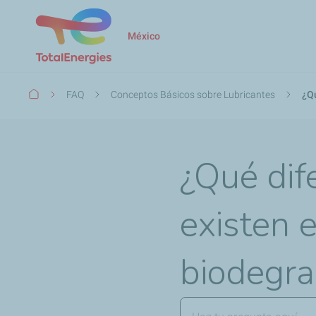
México
Ruta
FAQ
Conceptos Básicos sobre Lubricantes
¿Qu
de
navegación
¿Qué dif
existen e
biodegra