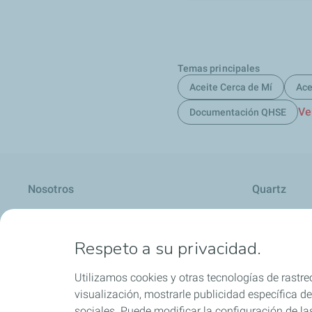
Temas principales
Aceite Cerca de Mí
Ace
Ve
Documentación QHSE
Nosotros
Quartz
Respeto a su privacidad.
Lubricantes y especialidades
Distribuido
Utilizamos cookies y otras tecnologías de rastreo
visualización, mostrarle publicidad específica de 
sociales. Puede modificar la configuración de la