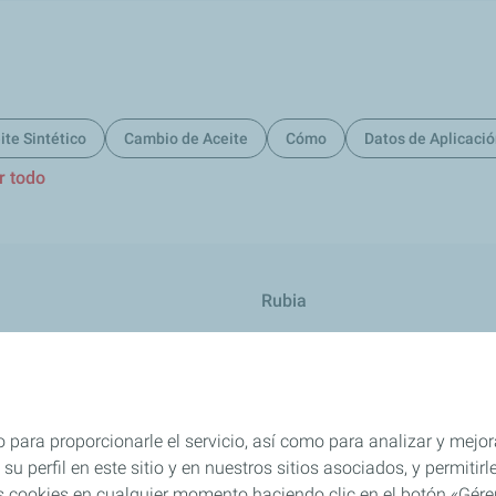
ite Sintético
Cambio de Aceite
Cómo
Datos de Aplicaci
r todo
Rubia
res
TWC
 para proporcionarle el servicio, así como para analizar y mejor
su perfil en este sitio y en nuestros sitios asociados, y permiti
s cookies en cualquier momento haciendo clic en el botón «Gérer