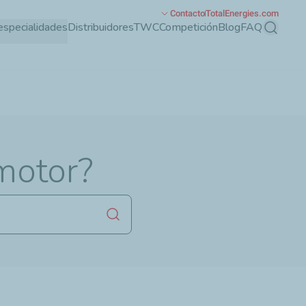
Contacto
TotalEnergies.com
especialidades
Distribuidores
TWC
Competición
Blog
FAQ
Buscar
motor?
Lanzar la búsqueda