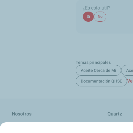
¿Es esto útil?
Sí
No
Temas principales
Aceite Cerca de Mí
Ace
Ve
Documentación QHSE
Nosotros
Quartz