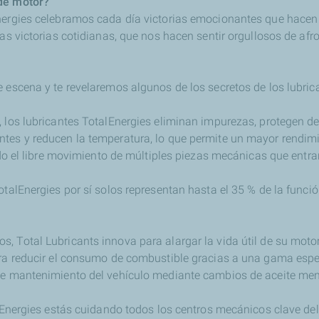
de motor?
nergies celebramos cada día victorias emocionantes que hacen
las victorias cotidianas, que nos hacen sentir orgullosos de afro
e escena y te revelaremos algunos de los secretos de los lubric
 los lubricantes TotalEnergies eliminan impurezas, protegen del
tes y reducen la temperatura, lo que permite un mayor rendimi
ando el libre movimiento de múltiples piezas mecánicas que entra
otalEnergies por sí solos representan hasta el 35 % de la funció
, Total Lubricants innova para alargar la vida útil de su moto
ara reducir el consumo de combustible gracias a una gama esp
de mantenimiento del vehículo mediante cambios de aceite men
alEnergies estás cuidando todos los centros mecánicos clave del