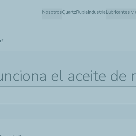
Pasar
Nosotros
Quartz
Rubia
Industria
Lubricantes y 
al
contenido
principal
r?
nciona el aceite de 