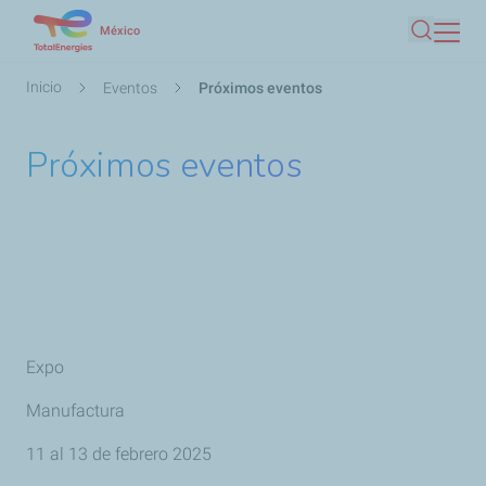
Pasar
México
Buscar
al
contenido
Ruta
Inicio
Eventos
Próximos eventos
principal
de
navegación
Próximos eventos
Expo
Manufactura
11 al 13 de febrero 2025