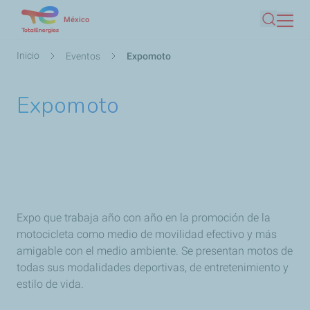
Pasar
México
Buscar
al
contenido
Ruta
Inicio
Eventos
Expomoto
principal
de
navegación
Expomoto
Expo que trabaja año con año en la promoción de la
motocicleta como medio de movilidad efectivo y más
amigable con el medio ambiente. Se presentan motos de
todas sus modalidades deportivas, de entretenimiento y
estilo de vida.