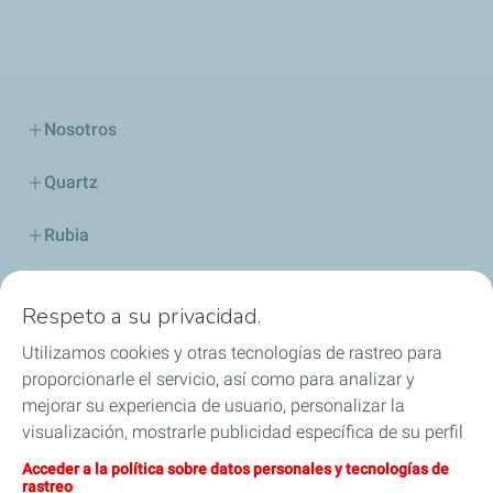
Nosotros
Quartz
Rubia
Industria
Respeto a su privacidad.
Lubricantes y especialidades
Utilizamos cookies y otras tecnologías de rastreo para
proporcionarle el servicio, así como para analizar y
Distribuidores
mejorar su experiencia de usuario, personalizar la
visualización, mostrarle publicidad específica de su perfil
TWC
en este sitio y en nuestros sitios asociados, y permitirle
Acceder a la política sobre datos personales y tecnologías de
compartir nuestro contenido en las redes sociales. Puede
rastreo