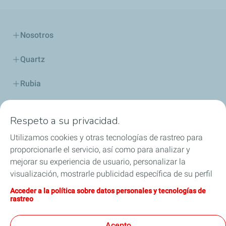
Nosotros
Quartz
Rubia
Industria
Respeto a su privacidad.
Lubricantes y especialidades
Utilizamos cookies y otras tecnologías de rastreo para
proporcionarle el servicio, así como para analizar y
Distribuidores
mejorar su experiencia de usuario, personalizar la
visualización, mostrarle publicidad específica de su perfil
TWC
en este sitio y en nuestros sitios asociados, y permitirle
Acceder a la política sobre datos personales y tecnologías de
compartir nuestro contenido en las redes sociales. Puede
rastreo
Competición
modificar la configuración de las cookies en cualquier
momento haciendo clic en el botón «Gérer mes cookies»
Acepto