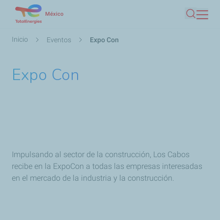
Pasar
México
Buscar
al
contenido
Ruta
Inicio
Eventos
Expo Con
principal
de
navegación
Expo Con
Impulsando al sector de la construcción, Los Cabos
recibe en la ExpoCon a todas las empresas interesadas
en el mercado de la industria y la construcción.