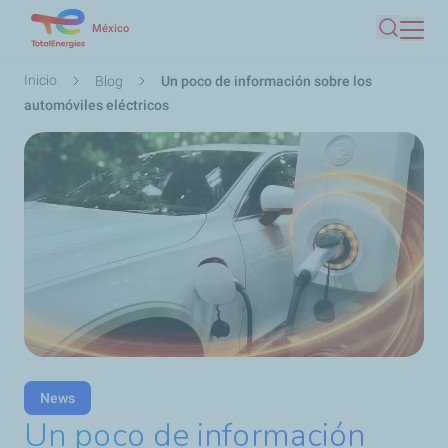
Pasar
México
Buscar
al
contenido
Ruta
Inicio
Blog
Un poco de información sobre los
principal
de
automóviles eléctricos
navegación
News
Un poco de información