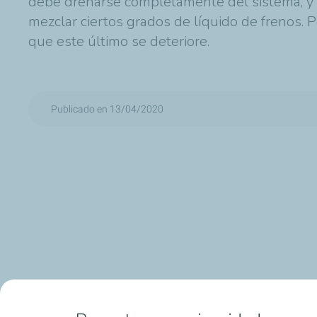
debe drenarse completamente del sistema, y 
mezclar ciertos grados de líquido de frenos. Po
que este último se deteriore.
Publicado en 13/04/2020