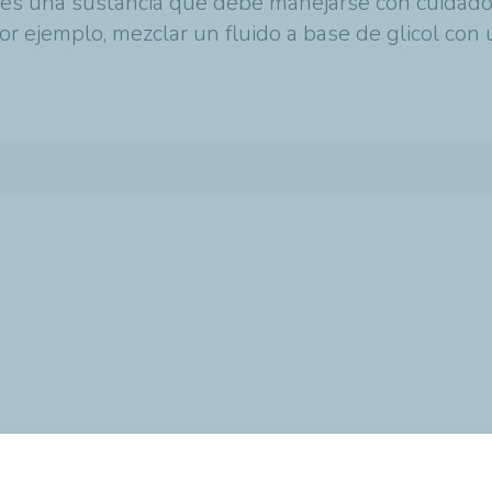
​​es una sustancia que debe manejarse con cuidad
r ejemplo, mezclar un fluido a base de glicol con u