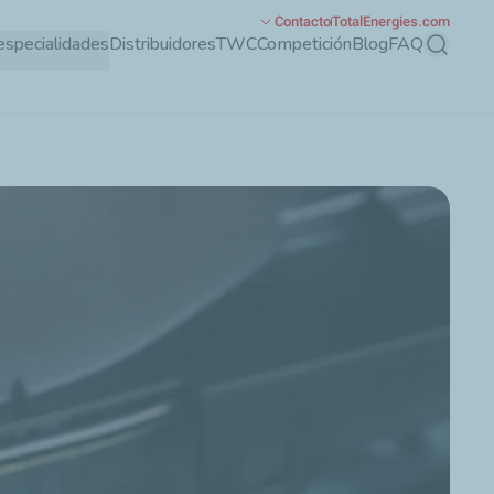
Contacto
TotalEnergies.com
especialidades
Distribuidores
TWC
Competición
Blog
FAQ
Buscar