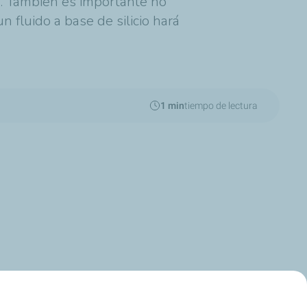
o. También es importante no
n fluido a base de silicio hará
1 min
tiempo de lectura