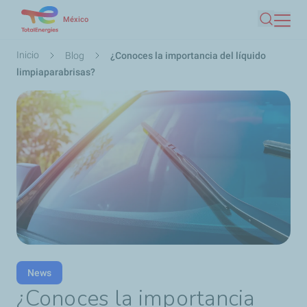
Pasar
México
Buscar
al
contenido
Ruta
Inicio
Blog
¿Conoces la importancia del líquido
principal
de
limpiaparabrisas?
navegación
News
¿Conoces la importancia