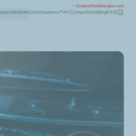
Contacto
TotalEnergies.com
especialidades
Distribuidores
TWC
Competición
Blog
FAQ
Buscar