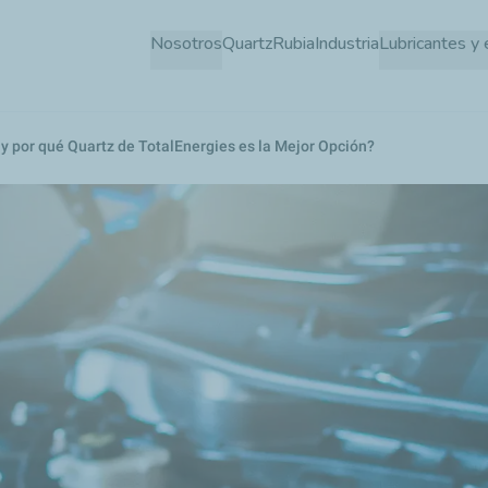
Pasar
Nosotros
Quartz
Rubia
Industria
Lubricantes y 
al
contenido
principal
 y por qué Quartz de TotalEnergies es la Mejor Opción?