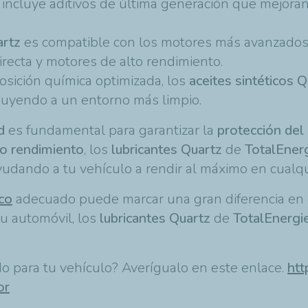
incluye aditivos de última generación que mejoran 
artz
es compatible con los motores más avanzados,
irecta y motores de alto rendimiento.
osición química optimizada, los
aceites sintéticos 
buyendo a un entorno más limpio.
d
es fundamental para garantizar la
protección del
to rendimiento
, los
lubricantes Quartz
de
TotalEner
udando a tu vehículo a rendir al máximo en cualqui
ico
adecuado puede marcar una gran diferencia en el
tu automóvil, los
lubricantes Quartz
de
TotalEnergi
do para tu vehículo? Averígualo en este enlace.
htt
or