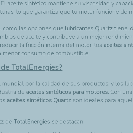
El
aceite sintético
mantiene su viscosidad y capaci
turas, lo que garantiza que tu motor funcione de m
os, como las opciones que
lubricantes Quartz
tiene, 
ambios de aceite y contribuye a un mejor rendimient
 reducir la fricción interna del motor, los
aceites sin
 un menor consumo de combustible.
 de TotalEnergies?
 mundial por la calidad de sus productos, y los
lub
dustria de
aceites sintéticos para motores
. Con un
los
aceites sintéticos
Quartz
son ideales para aque
tz
de
TotalEnergies
se destacan: