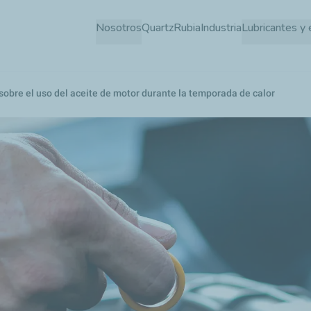
Pasar
Nosotros
Quartz
Rubia
Industria
Lubricantes y 
al
contenido
principal
obre el uso del aceite de motor durante la temporada de calor