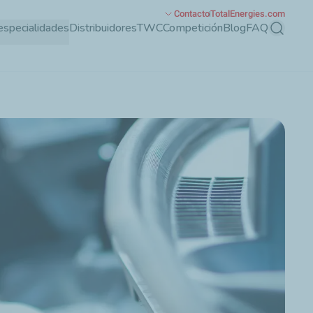
Contacto
TotalEnergies.com
especialidades
Distribuidores
TWC
Competición
Blog
FAQ
Buscar