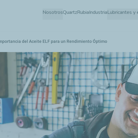
Pasar
Nosotros
Quartz
Rubia
Industria
Lubricantes y 
al
contenido
principal
Importancia del Aceite ELF para un Rendimiento Óptimo