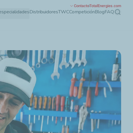
Contacto
TotalEnergies.com
especialidades
Distribuidores
TWC
Competición
Blog
FAQ
Buscar