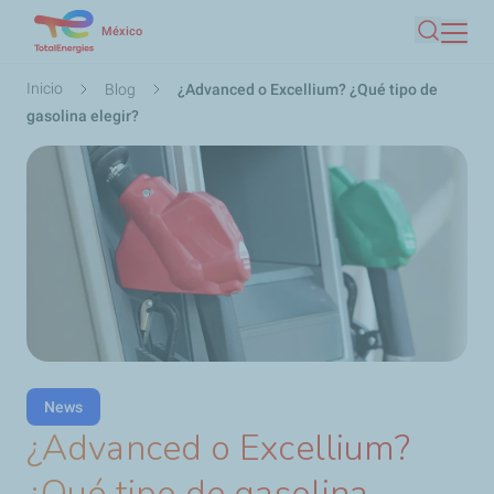
Pasar
México
Buscar
al
contenido
Ruta
Inicio
Blog
¿Advanced o Excellium? ¿Qué tipo de
principal
de
gasolina elegir?
navegación
News
¿Advanced o Excellium?
¿Qué tipo de gasolina