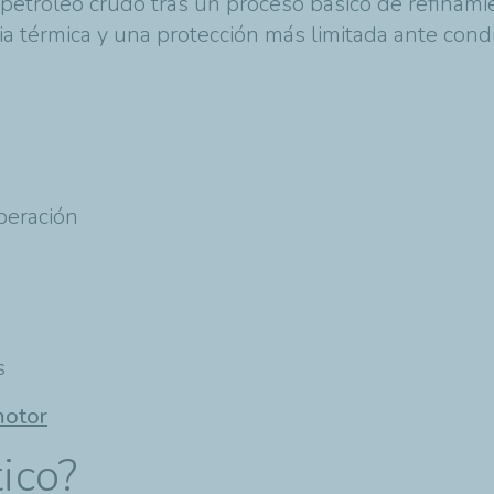
l petróleo crudo tras un proceso básico de refinam
a térmica y una protección más limitada ante cond
peración
s
motor
tico?