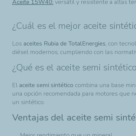
Aceite 15W40
:
versátil y resistente a altas 
¿Cuál es el mejor aceite sintéti
Los
aceites Rubia de TotalEnergies
, con tecno
diésel modernos, cumpliendo con las normati
¿Qué es el aceite semi sintétic
El
aceite semi sintético
combina una base minera
una opción recomendada para motores que nece
un sintético.
Ventajas del aceite semi sinté
Mejor rendimiento que un mineral