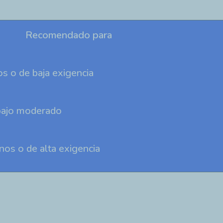
Recomendado para
s o de baja exigencia
bajo moderado
os o de alta exigencia