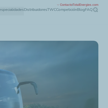
Contacto
TotalEnergies.com
especialidades
Distribuidores
TWC
Competición
Blog
FAQ
Buscar