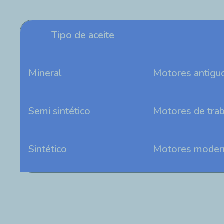
Tipo de aceite
Mineral
Motores antiguo
Semi sintético
Motores de tra
Sintético
Motores modern