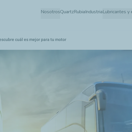
Pasar
Nosotros
Quartz
Rubia
Industria
Lubricantes y 
al
contenido
principal
Descubre cuál es mejor para tu motor