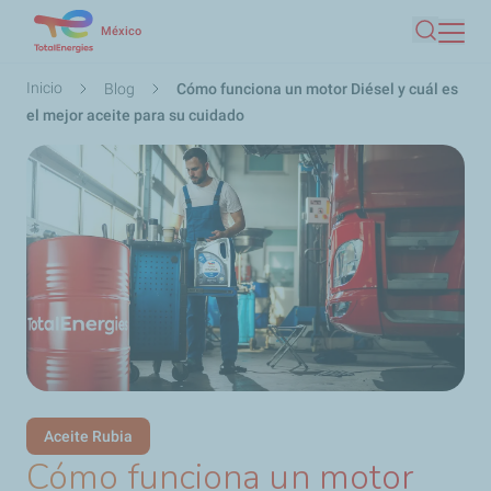
Pasar
México
Buscar
al
contenido
Ruta
Inicio
Blog
Cómo funciona un motor Diésel y cuál es
principal
de
el mejor aceite para su cuidado
navegación
Aceite Rubia
Cómo funciona un motor