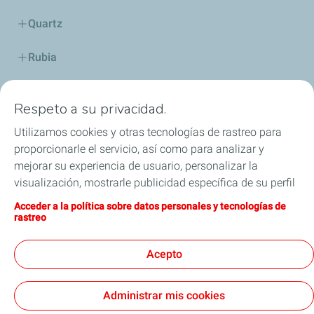
Quartz
Rubia
Industria
Respeto a su privacidad.
Lubricantes y especialidades
Utilizamos cookies y otras tecnologías de rastreo para
proporcionarle el servicio, así como para analizar y
Distribuidores
mejorar su experiencia de usuario, personalizar la
visualización, mostrarle publicidad específica de su perfil
TWC
en este sitio y en nuestros sitios asociados, y permitirle
Acceder a la política sobre datos personales y tecnologías de
compartir nuestro contenido en las redes sociales. Puede
rastreo
Competición
modificar la configuración de las cookies en cualquier
momento haciendo clic en el botón «Gérer mes cookies»
Acepto
Blog
(Gestionar cookies). Al hacer clic en el botón «J’accepte»
(Aceptar), nos autoriza a depositar la totalidad de las
Administrar mis cookies
cookies. Si hace clic en «Je refuse» (Rechazar),