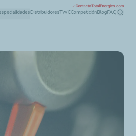
Contacto
TotalEnergies.com
especialidades
Distribuidores
TWC
Competición
Blog
FAQ
Buscar