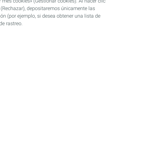
 mes cookies» (Gestionar cookies). Al hacer clic
se» (Rechazar), depositaremos únicamente las
ón (por ejemplo, si desea obtener una lista de
de rastreo.
Industria
Competición