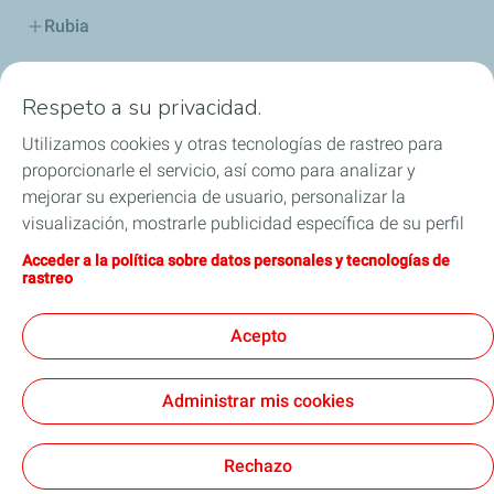
Rubia
Industria
Respeto a su privacidad.
Lubricantes y especialidades
Utilizamos cookies y otras tecnologías de rastreo para
proporcionarle el servicio, así como para analizar y
Distribuidores
mejorar su experiencia de usuario, personalizar la
visualización, mostrarle publicidad específica de su perfil
TWC
en este sitio y en nuestros sitios asociados, y permitirle
Acceder a la política sobre datos personales y tecnologías de
compartir nuestro contenido en las redes sociales. Puede
rastreo
Competición
modificar la configuración de las cookies en cualquier
momento haciendo clic en el botón «Gérer mes cookies»
Acepto
Blog
(Gestionar cookies). Al hacer clic en el botón «J’accepte»
(Aceptar), nos autoriza a depositar la totalidad de las
Administrar mis cookies
cookies. Si hace clic en «Je refuse» (Rechazar),
depositaremos únicamente las cookies técnicas
Legal
Cookies
estrictamente necesarias para el correcto funcionamiento
Rechazo
del sitio web. Si desea más información (por ejemplo, si