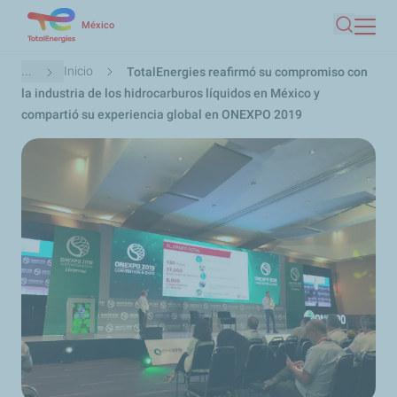
Pasar
México
Buscar
al
contenido
Ruta
...
Inicio
TotalEnergies reafirmó su compromiso con
principal
de
la industria de los hidrocarburos líquidos en México y
navegación
compartió su experiencia global en ONEXPO 2019