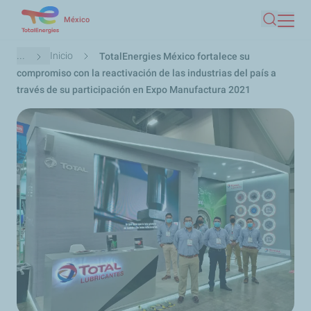
Pasar
México
Buscar
al
contenido
Ruta
...
Inicio
TotalEnergies México fortalece su
principal
de
compromiso con la reactivación de las industrias del país a
navegación
través de su participación en Expo Manufactura 2021