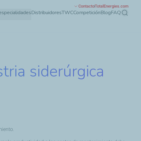
Contacto
TotalEnergies.com
especialidades
Distribuidores
TWC
Competición
Blog
FAQ
Buscar
tria siderúrgica
miento.