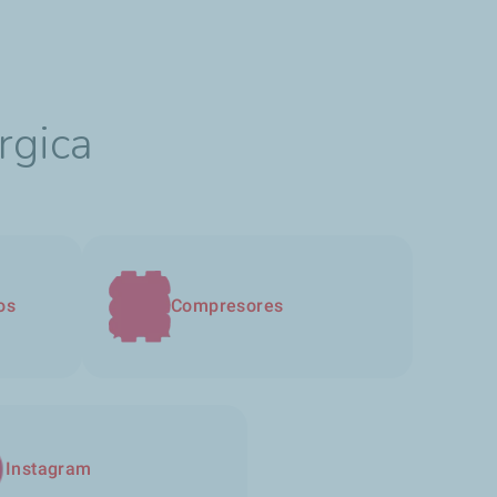
rgica
os
Compresores
Instagram