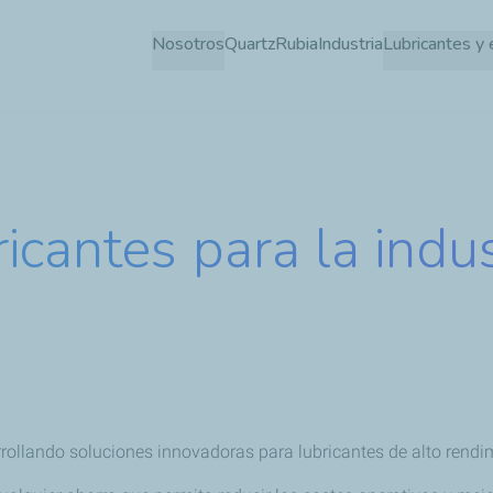
Pasar
Nosotros
Quartz
Rubia
Industria
Lubricantes y 
al
contenido
principal
icantes para la indus
rollando soluciones innovadoras para lubricantes de alto rendi