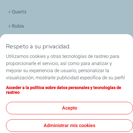
Quartz
Rubia
Industria
Respeto a su privacidad.
Lubricantes y especialidades
Utilizamos cookies y otras tecnologías de rastreo para
proporcionarle el servicio, así como para analizar y
Distribuidores
mejorar su experiencia de usuario, personalizar la
visualización, mostrarle publicidad específica de su perfil
TWC
en este sitio y en nuestros sitios asociados, y permitirle
Acceder a la política sobre datos personales y tecnologías de
compartir nuestro contenido en las redes sociales. Puede
rastreo
Competición
modificar la configuración de las cookies en cualquier
momento haciendo clic en el botón «Gérer mes cookies»
Acepto
Blog
(Gestionar cookies). Al hacer clic en el botón «J’accepte»
(Aceptar), nos autoriza a depositar la totalidad de las
Administrar mis cookies
cookies. Si hace clic en «Je refuse» (Rechazar),