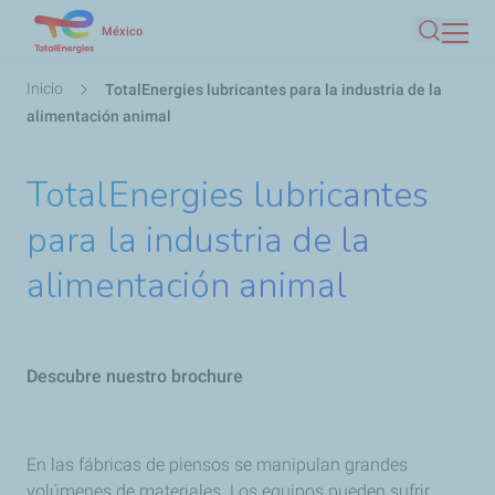
Pasar
México
Buscar
al
contenido
Ruta
Inicio
TotalEnergies lubricantes para la industria de la
principal
de
alimentación animal
navegación
TotalEnergies lubricantes
para la industria de la
alimentación animal
Descubre nuestro brochure
En las fábricas de piensos se manipulan grandes
volúmenes de materiales. Los equipos pueden sufrir