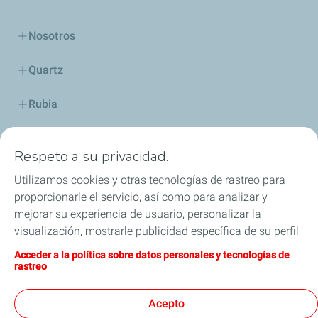
Nosotros
Quartz
Rubia
Industria
Respeto a su privacidad.
Lubricantes y especialidades
Utilizamos cookies y otras tecnologías de rastreo para
proporcionarle el servicio, así como para analizar y
Distribuidores
mejorar su experiencia de usuario, personalizar la
visualización, mostrarle publicidad específica de su perfil
TWC
en este sitio y en nuestros sitios asociados, y permitirle
Acceder a la política sobre datos personales y tecnologías de
compartir nuestro contenido en las redes sociales. Puede
rastreo
Competición
modificar la configuración de las cookies en cualquier
momento haciendo clic en el botón «Gérer mes cookies»
Acepto
Blog
(Gestionar cookies). Al hacer clic en el botón «J’accepte»