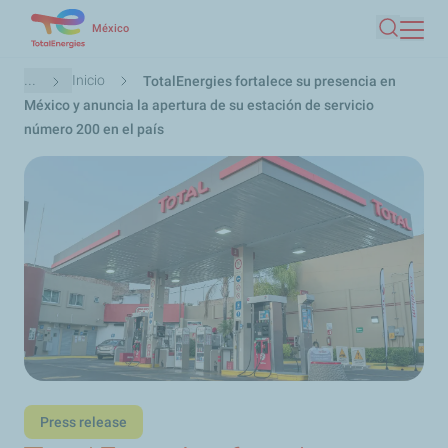
Pasar
México
Buscar
al
contenido
Ruta
...
Inicio
TotalEnergies fortalece su presencia en
principal
de
México y anuncia la apertura de su estación de servicio
navegación
número 200 en el país
Press release