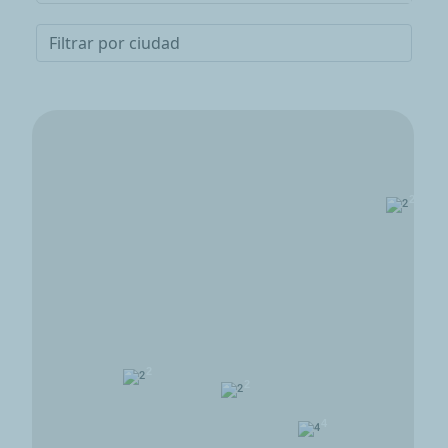
2
No podemos acceder a tu ubicación
exacta
Para encontrar una estación de servicio, usa
la búsqueda, navega usando el mapa o
enciende los servicios de ubicación.
2
2
4