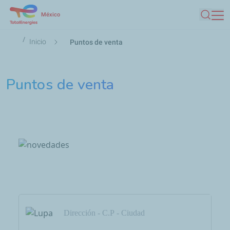
Pasar al contenido principal
México
Busca
Ruta de navegación
Inicio
Puntos de venta
Puntos de venta
Previous
Next