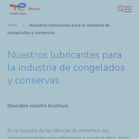
Pasar
México
Buscar
al
contenido
Ruta
Inicio
Nuestros lubricantes para la industria de
principal
de
congelados y conservas
navegación
Nuestros lubricantes para
la industria de congelados
y conservas
Descubre nuestro brochure
En la mayoría de las fábricas de alimentos, los
lubricantes tienen que enfrentarse a muchos retos. Para