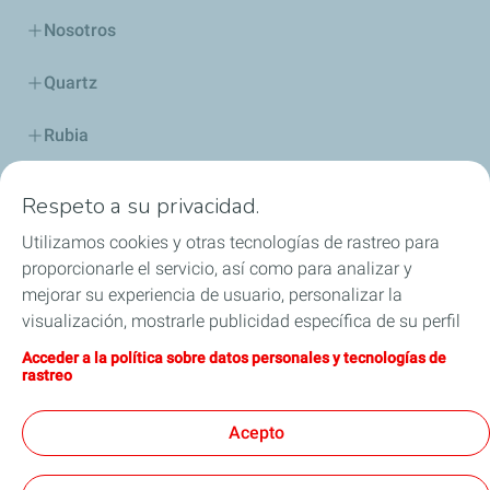
Nosotros
Quartz
Rubia
Industria
Respeto a su privacidad.
Lubricantes y especialidades
Utilizamos cookies y otras tecnologías de rastreo para
proporcionarle el servicio, así como para analizar y
Distribuidores
mejorar su experiencia de usuario, personalizar la
visualización, mostrarle publicidad específica de su perfil
TWC
en este sitio y en nuestros sitios asociados, y permitirle
Acceder a la política sobre datos personales y tecnologías de
compartir nuestro contenido en las redes sociales. Puede
rastreo
Competición
modificar la configuración de las cookies en cualquier
momento haciendo clic en el botón «Gérer mes cookies»
Acepto
Blog
(Gestionar cookies). Al hacer clic en el botón «J’accepte»
(Aceptar), nos autoriza a depositar la totalidad de las